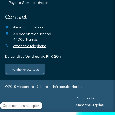
Psycho-Somatothérapie
Contact
Alexandra Debard
3 place Aristide Briand
44000
Nantes
Afficher le téléphone
Du
Lundi
au
Vendredi
de
9h
à
20h
Prendre rendez-vous
©2018 Alexandra Debard - Thérapeute Nantes
Plan du site
Mentions légales
La Sophrologie ne se substitue pas à un avis médical, ni à aucun traitement