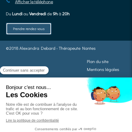
Afficher le téléphone
Du
Lundi
au
Vendredi
de
9h
à
20h
Prendre rendez-vous
©2018 Alexandra Debard - Thérapeute Nantes
Plan du site
Mentions légales
La Sophrologie ne se substitue pas à un avis médical, ni à aucun traitement
médical d’aucune sorte.
Mais de nombreux médecins la conseillent car elle contribue au maintien de
l’équilibre physique et émotionnel.
Elle peut également compléter un accompagnement médical ou
thérapeutique.
Création et référencement du site par Simplébo