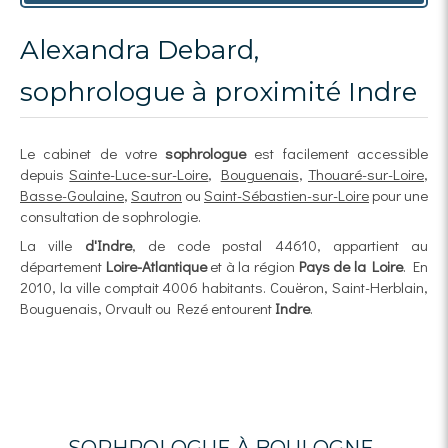
Alexandra Debard,
sophrologue à proximité Indre
Le cabinet de votre
sophrologue
est facilement accessible
depuis
Sainte-Luce-sur-Loire
,
Bouguenais
,
Thouaré-sur-Loire
,
Basse-Goulaine
,
Sautron
ou
Saint-Sébastien-sur-Loire
pour une
consultation de sophrologie.
La ville
d'Indre
, de code postal 44610, appartient au
département
Loire-Atlantique
et à la région
Pays de la Loire
. En
2010, la ville comptait 4006 habitants. Couëron, Saint-Herblain,
Bouguenais, Orvault ou Rezé entourent
Indre
.
SOPHROLOGUE À BOULOGNE-