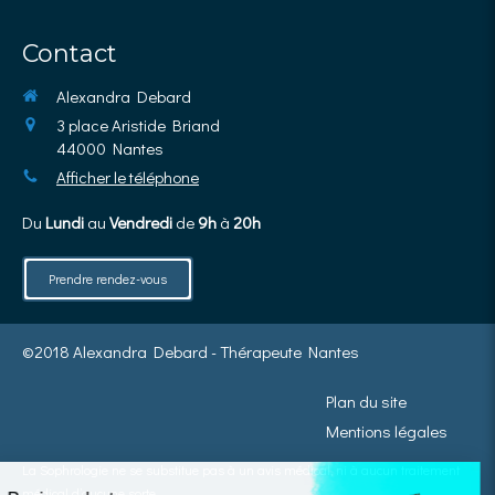
Contact
Alexandra Debard
3 place Aristide Briand
44000
Nantes
Afficher le téléphone
Du
Lundi
au
Vendredi
de
9h
à
20h
Prendre rendez-vous
©2018 Alexandra Debard - Thérapeute Nantes
Plan du site
Mentions légales
La Sophrologie ne se substitue pas à un avis médical, ni à aucun traitement
médical d’aucune sorte.