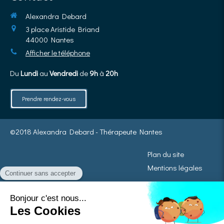
Alexandra Debard
3 place Aristide Briand
44000
Nantes
Afficher le téléphone
Du
Lundi
au
Vendredi
de
9h
à
20h
Prendre rendez-vous
©2018 Alexandra Debard - Thérapeute Nantes
Plan du site
Mentions légales
La Sophrologie ne se substitue pas à un avis médical, ni à aucun traitement
médical d’aucune sorte.
Mais de nombreux médecins la conseillent car elle contribue au maintien de
l’équilibre physique et émotionnel.