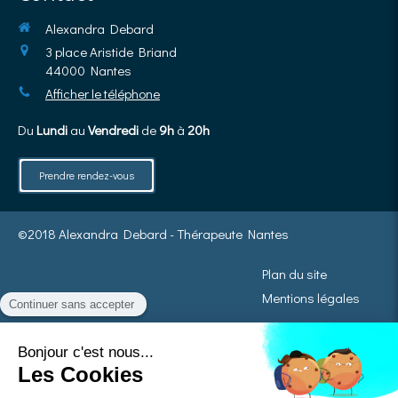
Alexandra Debard
3 place Aristide Briand
44000
Nantes
Afficher le téléphone
Du
Lundi
au
Vendredi
de
9h
à
20h
Prendre rendez-vous
©2018 Alexandra Debard - Thérapeute Nantes
Plan du site
Mentions légales
La Sophrologie ne se substitue pas à un avis médical, ni à aucun traitement
médical d’aucune sorte.
Mais de nombreux médecins la conseillent car elle contribue au maintien de
l’équilibre physique et émotionnel.