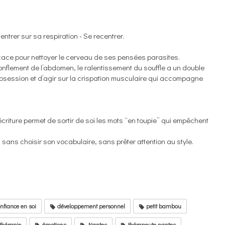
ntrer sur sa respiration - Se recentrer.
icace pour nettoyer le cerveau de ses pensées parasites.
e gonflement de l’abdomen, le ralentissement du souffle a un double
on obsession et d’agir sur la crispation musculaire qui accompagne
écriture permet de sortir de soi les mots “en toupie” qui empêchent
r, sans choisir son vocabulaire, sans prêter attention au style.
nfiance en soi
développement personnel
petit bambou
thérapie
émotions
Nantes
thérapeute nantes