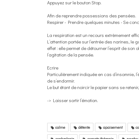
Appuyez sur le bouton Stop.
Afin de reprendre possessions des pensées.
Respirer - Prendre quelques minutes - Se conce
La respiration est un recours extrèmement eff
L’attention portée sur l’entrée des narines, l
effet : elle permet de détourner l’esprit de s
l’agitation de la pensée.
Ecrire
Particulièrement indiquée en cas d’insomnie, l’
de s’endormir.
Le but étant de noircir le papier sans se reteni
-> Laisser sortir l’émotion.
calme
détente
apaisement
co
sophrologie
somato thérapie
psycho 