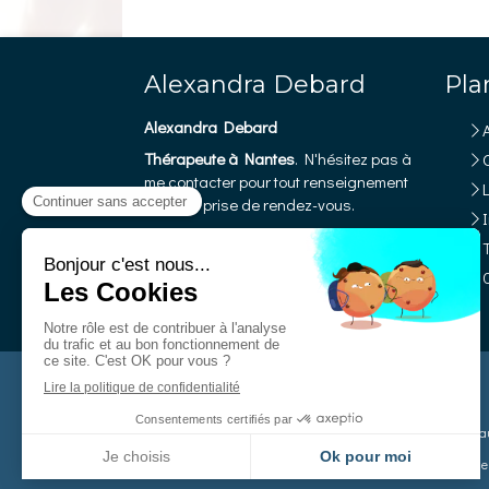
Alexandra Debard
Pla
Alexandra Debard
Thérapeute à Nantes
. N'hésitez pas à
Q
me contacter pour tout renseignement
ou toute prise de rendez-vous.
©2018 Alexandra Debard - Thérapeute Nantes
La Sophrologie ne se substitue pas à un avis médical, ni à 
Mais de nombreux médecins la conseillent car elle contribue