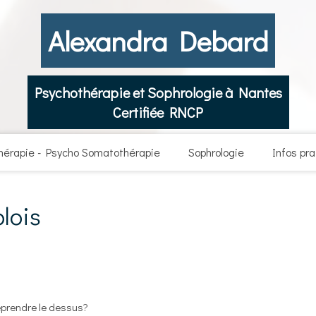
Alexandra Debard
Psychothérapie et Sophrologie à Nantes
Certifiée RNCP
hérapie - Psycho Somatothérapie
Sophrologie
Infos pr
lois
eprendre le dessus?